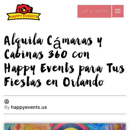
Skip
to
GET A QUOTE
content
Alquila Cámaras y
Cabinas 360 con
Happy Events para Tus
Fiestas en Orlando
By
happyevents.us